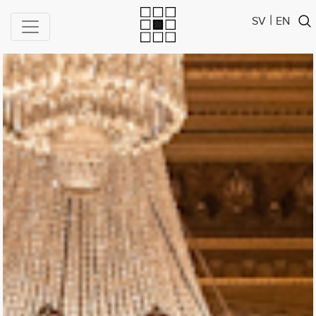
|
SV
EN