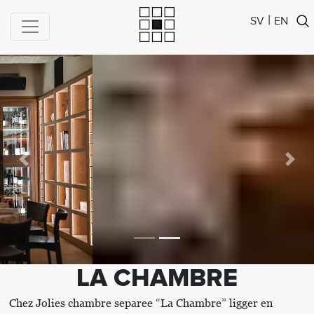
|
SV
EN
Previous
Next
LA CHAMBRE
Chez Jolies chambre separee “La Chambre” ligger en