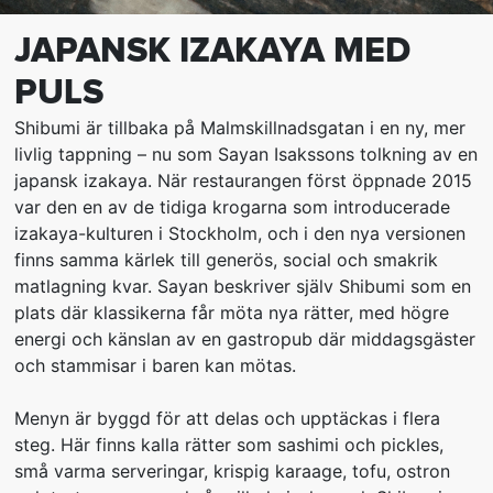
JAPANSK IZAKAYA MED
PULS
Shibumi är tillbaka på Malmskillnadsgatan i en ny, mer
livlig tappning – nu som Sayan Isakssons tolkning av en
japansk izakaya. När restaurangen först öppnade 2015
var den en av de tidiga krogarna som introducerade
izakaya-kulturen i Stockholm, och i den nya versionen
finns samma kärlek till generös, social och smakrik
matlagning kvar. Sayan beskriver själv Shibumi som en
plats där klassikerna får möta nya rätter, med högre
energi och känslan av en gastropub där middagsgäster
och stammisar i baren kan mötas.
Menyn är byggd för att delas och upptäckas i flera
steg. Här finns kalla rätter som sashimi och pickles,
små varma serveringar, krispig karaage, tofu, ostron