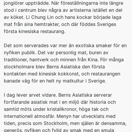
jonglörer uppträdde. När föreställningarna inte längre
stod i centrum blev några av artisterna istället en del
av köket. Li Chung Lin och hans kockar började laga
mat från sina hemtrakter, och där föddes Sveriges
första kinesiska restaurang.
Det som serverades var mer än exotiska smaker för en
nyfiken publik. Det var personlig mat, buren av
traditioner, hantverk och minnen från Kina. För många
stockholmare blev Berns Asiatiska den första
kontakten med kinesisk kokkonst, och restaurangen
banade väg för en helt ny matkultur i Sverige.
I dag lever arvet vidare. Berns Asiatiska serverar
fortfarande asiatisk mat i en miljö där historia och
samtid möts under kristallkronor, höga tak och
internationell atmosfär. Menyn har utvecklats med
tiden, precis som Stockholm, men själen är densamma,
generös, nyfiken och fylld av smak med en smula