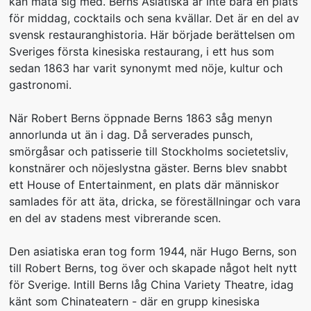
kan mäta sig med. Berns Asiatiska är inte bara en plats
för middag, cocktails och sena kvällar. Det är en del av
svensk restauranghistoria. Här började berättelsen om
Sveriges första kinesiska restaurang, i ett hus som
sedan 1863 har varit synonymt med nöje, kultur och
gastronomi.
När Robert Berns öppnade Berns 1863 såg menyn
annorlunda ut än i dag. Då serverades punsch,
smörgåsar och patisserie till Stockholms societetsliv,
konstnärer och nöjeslystna gäster. Berns blev snabbt
ett House of Entertainment, en plats där människor
samlades för att äta, dricka, se föreställningar och vara
en del av stadens mest vibrerande scen.
Den asiatiska eran tog form 1944, när Hugo Berns, son
till Robert Berns, tog över och skapade något helt nytt
för Sverige. Intill Berns låg China Variety Theatre, idag
känt som Chinateatern - där en grupp kinesiska