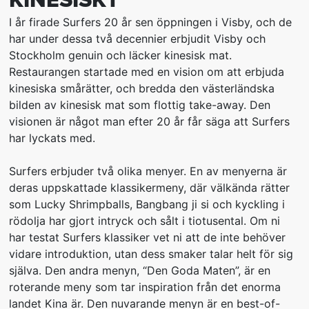
KINESISKT
I år firade Surfers 20 år sen öppningen i Visby, och de
har under dessa två decennier erbjudit Visby och
Stockholm genuin och läcker kinesisk mat.
Restaurangen startade med en vision om att erbjuda
kinesiska smårätter, och bredda den västerländska
bilden av kinesisk mat som flottig take-away. Den
visionen är något man efter 20 år får säga att Surfers
har lyckats med.
Surfers erbjuder två olika menyer. En av menyerna är
deras uppskattade klassikermeny, där välkända rätter
som Lucky Shrimpballs, Bangbang ji si och kyckling i
rödolja har gjort intryck och sålt i tiotusental. Om ni
har testat Surfers klassiker vet ni att de inte behöver
vidare introduktion, utan dess smaker talar helt för sig
själva. Den andra menyn, “Den Goda Maten”, är en
roterande meny som tar inspiration från det enorma
landet Kina är. Den nuvarande menyn är en best-of-