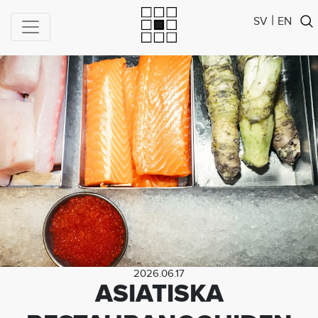
|
SV
EN
2026.06.17
ASIATISKA