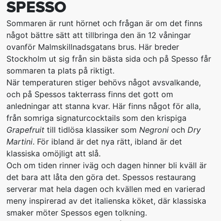
SPESSO
Sommaren är runt hörnet och frågan är om det finns
något bättre sätt att tillbringa den än 12 våningar
ovanför Malmskillnadsgatans brus. Här breder
Stockholm ut sig från sin bästa sida och på Spesso får
sommaren ta plats på riktigt.
När temperaturen stiger behövs något avsvalkande,
och på Spessos takterrass finns det gott om
anledningar att stanna kvar. Här finns något för alla,
från somriga signaturcocktails som den krispiga
Grapefruit
till tidlösa klassiker som
Negroni
och
Dry
Martini
. För ibland är det nya rätt, ibland är det
klassiska omöjligt att slå.
Och om tiden rinner iväg och dagen hinner bli kväll är
det bara att låta den göra det. Spessos restaurang
serverar mat hela dagen och kvällen med en varierad
meny inspirerad av det italienska köket, där klassiska
smaker möter Spessos egen tolkning.