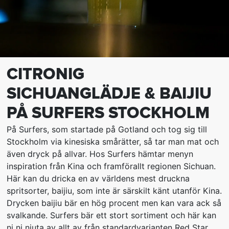
CITRONIG
SICHUANGLÄDJE & BAIJIU
PÅ SURFERS STOCKHOLM
På Surfers, som startade på Gotland och tog sig till
Stockholm via kinesiska smårätter, så tar man mat och
även dryck på allvar. Hos Surfers hämtar menyn
inspiration från Kina och framförallt regionen Sichuan.
Här kan du dricka en av världens mest druckna
spritsorter, baijiu, som inte är särskilt känt utanför Kina.
Drycken baijiu bär en hög procent men kan vara ack så
svalkande. Surfers bär ett stort sortiment och här kan
ni ni njuta av allt av från standardvarianten Red Star