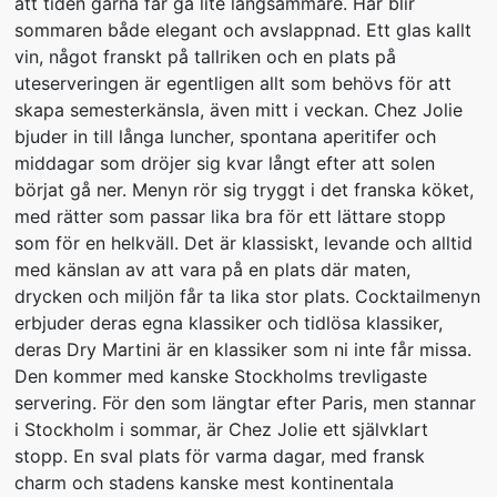
att tiden gärna får gå lite långsammare. Här blir
sommaren både elegant och avslappnad. Ett glas kallt
vin, något franskt på tallriken och en plats på
uteserveringen är egentligen allt som behövs för att
skapa semesterkänsla, även mitt i veckan. Chez Jolie
bjuder in till långa luncher, spontana aperitifer och
middagar som dröjer sig kvar långt efter att solen
börjat gå ner. Menyn rör sig tryggt i det franska köket,
med rätter som passar lika bra för ett lättare stopp
som för en helkväll. Det är klassiskt, levande och alltid
med känslan av att vara på en plats där maten,
drycken och miljön får ta lika stor plats. Cocktailmenyn
erbjuder deras egna klassiker och tidlösa klassiker,
deras Dry Martini är en klassiker som ni inte får missa.
Den kommer med kanske Stockholms trevligaste
servering. För den som längtar efter Paris, men stannar
i Stockholm i sommar, är Chez Jolie ett självklart
stopp. En sval plats för varma dagar, med fransk
charm och stadens kanske mest kontinentala