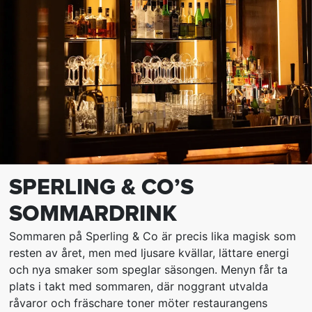
SPERLING & CO’S
SOMMARDRINK
Sommaren på Sperling & Co är precis lika magisk som
resten av året, men med ljusare kvällar, lättare energi
och nya smaker som speglar säsongen. Menyn får ta
plats i takt med sommaren, där noggrant utvalda
råvaror och fräschare toner möter restaurangens