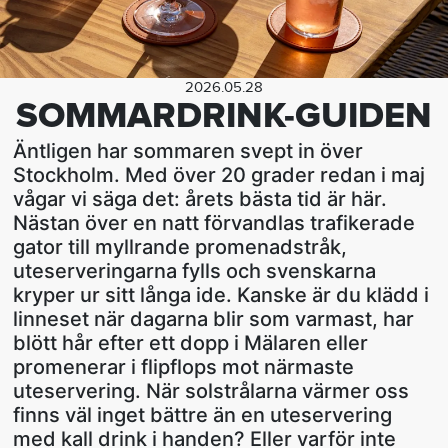
2026.05.28
SOMMARDRINK-GUIDEN
Äntligen har sommaren svept in över
Stockholm. Med över 20 grader redan i maj
vågar vi säga det: årets bästa tid är här.
Nästan över en natt förvandlas trafikerade
gator till myllrande promenadstråk,
uteserveringarna fylls och svenskarna
kryper ur sitt långa ide. Kanske är du klädd i
linneset när dagarna blir som varmast, har
blött hår efter ett dopp i Mälaren eller
promenerar i flipflops mot närmaste
uteservering. När solstrålarna värmer oss
finns väl inget bättre än en uteservering
med kall drink i handen? Eller varför inte