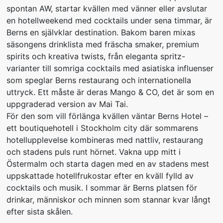
spontan AW, startar kvällen med vänner eller avslutar
en hotellweekend med cocktails under sena timmar, är
Berns en självklar destination. Bakom baren mixas
säsongens drinklista med fräscha smaker, premium
spirits och kreativa twists, från eleganta spritz-
varianter till somriga cocktails med asiatiska influenser
som speglar Berns restaurang och internationella
uttryck. Ett måste är deras Mango & CO, det är som en
uppgraderad version av Mai Tai.
För den som vill förlänga kvällen väntar Berns Hotel –
ett boutiquehotell i Stockholm city där sommarens
hotellupplevelse kombineras med nattliv, restaurang
och stadens puls runt hörnet. Vakna upp mitt i
Östermalm och starta dagen med en av stadens mest
uppskattade hotellfrukostar efter en kväll fylld av
cocktails och musik. I sommar är Berns platsen för
drinkar, människor och minnen som stannar kvar långt
efter sista skålen.