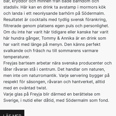
bär, kryddor och minnen från både barndom och
stadsliv. Här kan en drink ta avstamp i mormors kök
och landa i ett neonlysande barhörn på Södermalm.
Resultatet är cocktails med tydlig svensk förankring,
filtrerade genom platsens egen puls och personlighet.
Om du inte har varit här tidigare eller kanske har varit
här hundra gånger, Tommy & Annika är en drink som
har varit med länge på menyn. Den känns perfekt
svalkande och fräsch nu till sommarens varmare
temperaturer.
Freyjas barteam arbetar nära svenska producenter och
låter råvaran stå i centrum. Det handlar om naturen,
men inte om naturromantik. Varje servering bygger på
respekt för säsongen, råvaran och hantverket, alltid
med en oväntad twist.
Varje glas på Freyja blir därmed en berättelse om
Sverige, i nutid eller dåtid, med Södermalm som fond.
LÄS MER