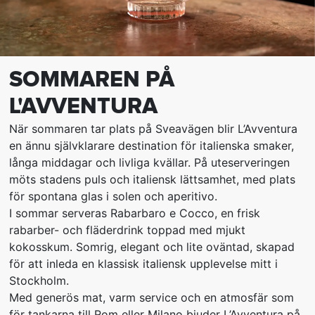
SOMMAREN PÅ
L'AVVENTURA
När sommaren tar plats på Sveavägen blir L’Avventura
en ännu självklarare destination för italienska smaker,
långa middagar och livliga kvällar. På uteserveringen
möts stadens puls och italiensk lättsamhet, med plats
för spontana glas i solen och aperitivo.
I sommar serveras Rabarbaro e Cocco, en frisk
rabarber- och fläderdrink toppad med mjukt
kokosskum. Somrig, elegant och lite oväntad, skapad
för att inleda en klassisk italiensk upplevelse mitt i
Stockholm.
Med generös mat, varm service och en atmosfär som
för tankarna till Rom eller Milano bjuder L’Avventura på