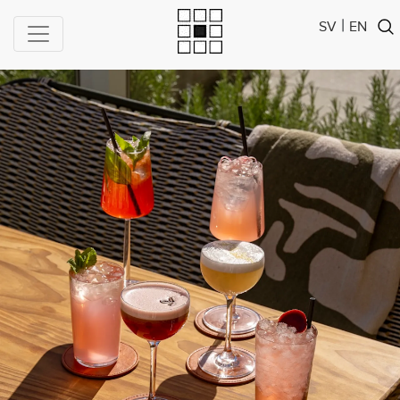
|
SV
EN