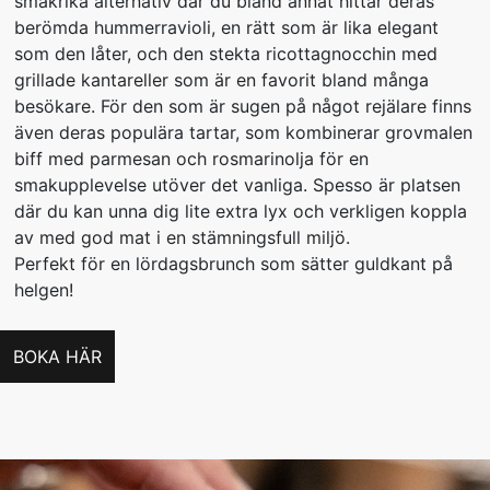
smakrika alternativ där du bland annat hittar deras
berömda hummerravioli, en rätt som är lika elegant
som den låter, och den stekta ricottagnocchin med
grillade kantareller som är en favorit bland många
besökare. För den som är sugen på något rejälare finns
även deras populära tartar, som kombinerar grovmalen
biff med parmesan och rosmarinolja för en
smakupplevelse utöver det vanliga. Spesso är platsen
där du kan unna dig lite extra lyx och verkligen koppla
av med god mat i en stämningsfull miljö.
Perfekt för en lördagsbrunch som sätter guldkant på
helgen!
BOKA HÄR