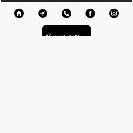
BOKA BORD
FÖLJ MED I NÖJESVÄRLDEN
Anmäl dig till vårt inspirerande nyhetsbrev som skickas ut
varje fredag!
Anmäl dig här!