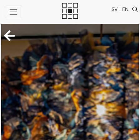
|
SV
EN