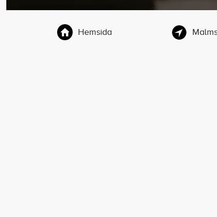
Hemsida
Malmsk
FÖLJ MED I
NÖJESVÄRLDEN
Anmäl dig till vårt inspirerande
nyhetsbrev som skickas ut varje
fredag!
Anmäl dig här!