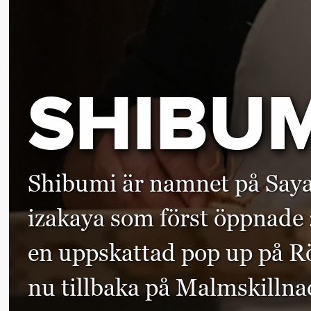
SHIBUM
Shibumi är namnet på Saya
izakaya som först öppnade 2
en uppskattad pop up på R
nu tillbaka på Malmskilln