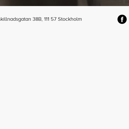
illnadsgatan 38B, 111 57 Stockholm
ADRESS
OM
Humlegårdsgatan 17
Jobb
114 83 Stockholm
Press
info@stureplansgruppen.se
Kontakt
-
Om oss
Policyer
Borttappat