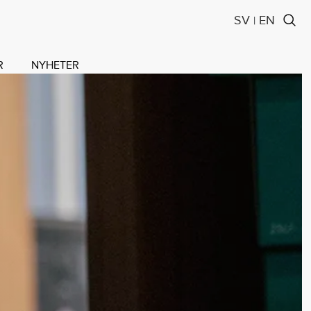
SV
EN
|
R
NYHETER