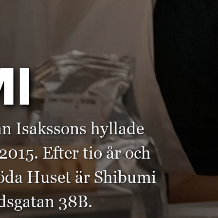
I
n Isakssons hyllade
015. Efter tio år och
öda Huset är Shibumi
adsgatan 38B.