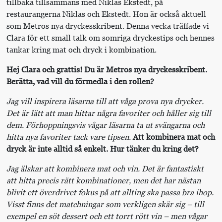
tillbaka tillsammans med Niklas Ekstedt, på
restaurangerna Niklas och Ekstedt. Hon är också aktuell
som Metros nya dryckesskribent. Denna vecka träffade vi
Clara för ett small talk om somriga dryckestips och hennes
tankar kring mat och dryck i kombination.
Hej Clara och grattis! Du är Metros nya dryckesskribent.
Berätta, vad vill du förmedla i den rollen?
Jag vill inspirera läsarna till att våga prova nya drycker.
Det är lätt att man hittar några favoriter och håller sig till
dem. Förhoppningsvis vågar läsarna ta ut svängarna och
hitta nya favoriter tack vare tipsen.
Att kombinera mat och
dryck är inte alltid så enkelt. Hur tänker du kring det?
Jag älskar att kombinera mat och vin. Det är fantastiskt
att hitta precis rätt kombinationer, men det har nästan
blivit ett överdrivet fokus på att allting ska passa bra ihop.
Visst finns det matchningar som verkligen skär sig – till
exempel en söt dessert och ett torrt rött vin – men vågar