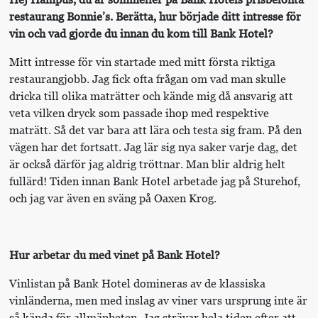
restaurang Bonnie’s. Berätta, hur började ditt intresse för
vin och vad gjorde du innan du kom till Bank Hotel?
Mitt intresse för vin startade med mitt första riktiga
restaurangjobb. Jag fick ofta frågan om vad man skulle
dricka till olika maträtter och kände mig då ansvarig att
veta vilken dryck som passade ihop med respektive
maträtt. Så det var bara att lära och testa sig fram. På den
vägen har det fortsatt. Jag lär sig nya saker varje dag, det
är också därför jag aldrig tröttnar. Man blir aldrig helt
fullärd! Tiden innan Bank Hotel arbetade jag på Sturehof,
och jag var även en sväng på Oaxen Krog.
Hur arbetar du med vinet på Bank Hotel?
Vinlistan på Bank Hotel domineras av de klassiska
vinländerna, men med inslag av viner vars ursprung inte är
så kända för allmänheten. Jag strävar hela tiden efter att