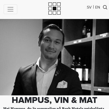
|
SV
EN
HAMPUS, VIN & MAT
Hej Hampus, du är sommelier på Bank Hotels prisbelönta