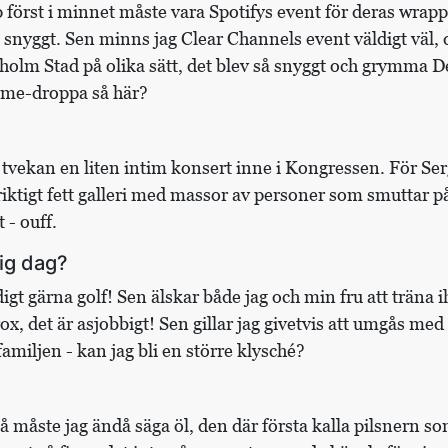
örst i minnet måste vara Spotifys event för deras wrappe
ch snyggt. Sen minns jag Clear Channels event väldigt väl,
olm Stad på olika sätt, det blev så snyggt och grymma De
ame-droppa så här?
 tvekan en liten intim konsert inne i Kongressen. För Ser
 riktigt fett galleri med massor av personer som smuttar
 - ouff.
ig dag?
digt gärna golf! Sen älskar både jag och min fru att träna ih
rox, det är asjobbigt! Sen gillar jag givetvis att umgås me
miljen - kan jag bli en större klysché?
Då måste jag ändå säga öl, den där första kalla pilsnern s