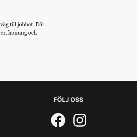
äg till jobbet. Där
lver, honung och
FÖLJ OSS