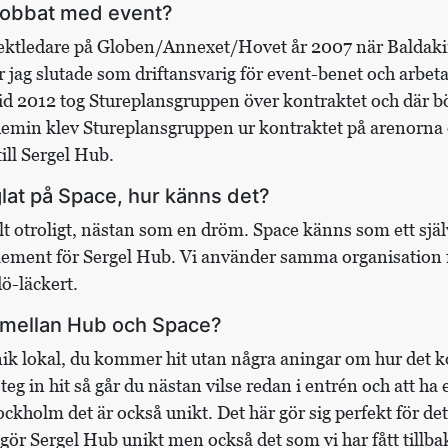
 jobbat med event?
ektledare på Globen/Annexet/Hovet år 2007 när Baldaki
är jag slutade som driftansvarig för event-benet och arbe
id 2012 tog Stureplansgruppen över kontraktet och där bö
min klev Stureplansgruppen ur kontraktet på arenorna 
till Sergel Hub.
lat på Space, hur känns det?
lt otroligt, nästan som en dröm. Space känns som ett själv
plement för Sergel Hub. Vi använder samma organisation 
dö-läckert.
n mellan Hub och Space?
unik lokal, du kommer hit utan några aningar om hur det 
 steg in hit så går du nästan vilse redan i entrén och att h
tockholm det är också unikt. Det här gör sig perfekt för de
gör Sergel Hub unikt men också det som vi har fått tillb