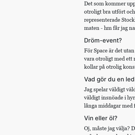
Det som kommer upp f
otroligt bra utfört o
representerade Stockh
maten - hm får jag n
Dröm-event?
För Space är det utan
vara otroligt med ett
kollar på otrolig konst
Vad gör du en led
Jag spelar väldigt väl
väldigt insnöade i hy
långa middagar med fa
Vin eller öl?
Oj, måste jag välja? 