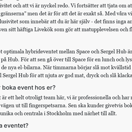
sivitet och att vi är nyckel redo. Vi fortsätter att tjata om 
t gränserna” men det är för att det är exakt så. Med våra vi
sivitet som innebär att du är här själv - det finns inga an
en sitt häftiga Livekök som gör att matupplevelsen och flö
et optimala hybrideventet mellan Space och Sergel Hub ä
 på Hub. För att sen gå över till Space för en lunch och l
 de nya el-bilarna. När timmarna börjar slå mot kvällstid
ll Sergel Hub för att njuta av god mat, dryck och slå klacka
 boka event hos er?
t är ett helt otroligt team här, vi är professionella och ha
vägen ut till fingerspetsarna. Sen ska kunder givetvis bo
r unika och centrala i Stockholm med närhet till allt.
a eventet?