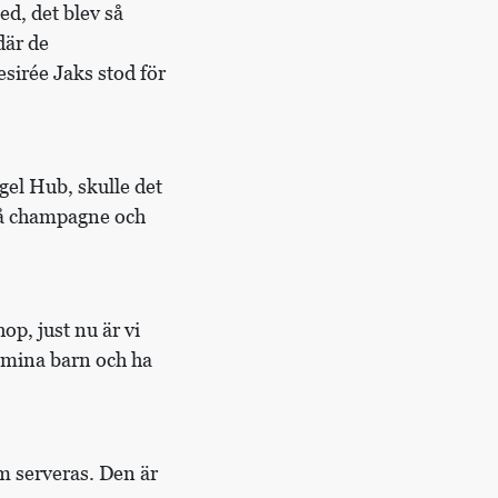
d, det blev så
 där de
sirée Jaks stod för
gel Hub, skulle det
 på champagne och
op, just nu är vi
d mina barn och ha
om serveras. Den är