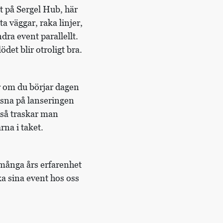
att på Sergel Hub, här
ta väggar, raka linjer,
dra event parallellt.
det blir otroligt bra.
r om du börjar dagen
yssna på lanseringen
 så traskar man
rna i taket.
r många års erfarenhet
ka sina event hos oss