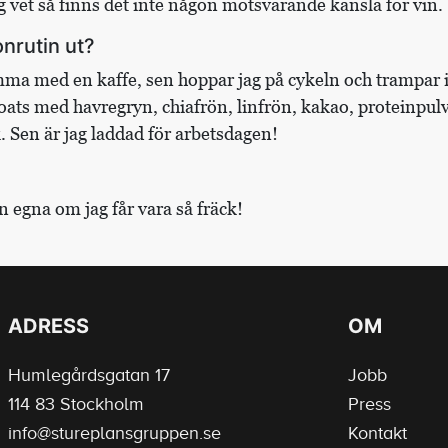
g vet så finns det inte någon motsvarande känsla för vin.
nrutin ut?
ma med en kaffe, sen hoppar jag på cykeln och trampar iv
 oats med havregryn, chiafrön, linfrön, kakao, proteinpu
 Sen är jag laddad för arbetsdagen!
n egna om jag får vara så fräck!
ADRESS
OM
Humlegårdsgatan 17
Jobb
114 83 Stockholm
Press
info@stureplansgruppen.se
Kontakt