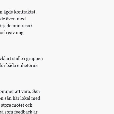
n ägde kontraktet.
tade även med
rjade min resa i
och gav mig
klart ställe i gruppen
för båda enheterna
kommer att vara. Sen
a en sån här lokal med
t stora mötet och
aka som feedback är