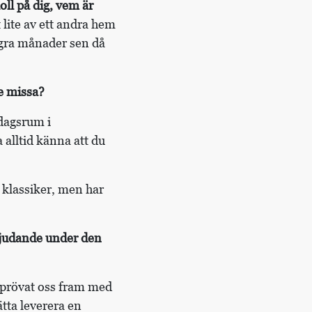
oll på dig, vem är
 lite av ett andra hem
ågra månader sen då
e missa?
rdagsrum i
 alltid känna att du
t klassiker, men har
rbjudande under den
r prövat oss fram med
ätta leverera en