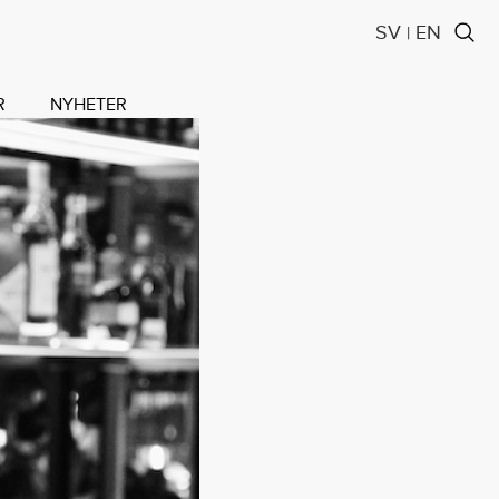
SV
EN
|
R
NYHETER