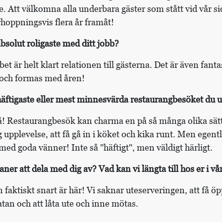
. Att välkomna alla underbara gäster som stått vid vår s
rhoppningsvis flera år framåt!
absolut roligaste med ditt jobb?
et är helt klart relationen till gästerna. Det är även fantas
 och formas med åren!
 häftigaste eller mest minnesvärda restaurangbesöket du 
 på! Restaurangbesök kan charma en på så många olika sät
ig upplevelse, att få gå in i köket och kika runt. Men egent
med goda vänner! Inte så "häftigt", men väldigt härligt.
aner att dela med dig av? Vad kan vi längta till hos er i vå
 faktiskt snart är här! Vi saknar uteserveringen, att få ö
atan och att låta ute och inne mötas.