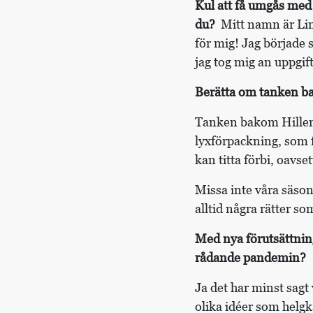
Kul att få umgås med 
du?
Mitt namn är Linn
för mig! Jag började 
jag tog mig an uppgi
Berätta om tanken ba
Tanken bakom Hillenbe
lyxförpackning, som f
kan titta förbi, oavse
Missa inte våra säsong
alltid några rätter so
Med nya förutsättning
rådande pandemin?
Ja det har minst sagt
olika idéer som helgka