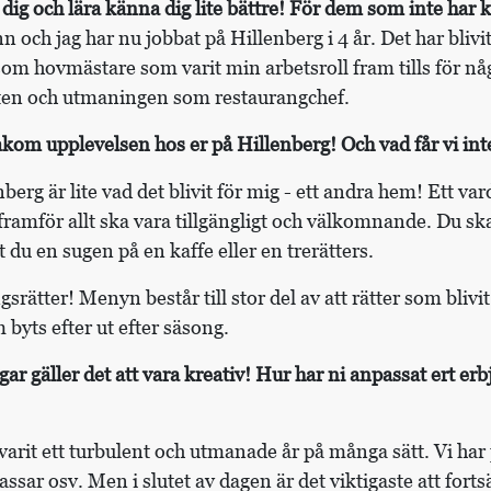
dig och lära känna dig lite bättre! För dem som inte har k
 och jag har nu jobbat på Hillenberg i 4 år. Det har blivit
som hovmästare som varit min arbetsroll fram tills för n
ften och utmaningen som restaurangchef.
kom upplevelsen hos er på Hillenberg! Och vad får vi int
rg är lite vad det blivit för mig - ett andra hem! Ett va
ramför allt ska vara tillgängligt och välkomnande. Du ska
tt du en sugen på en kaffe eller en trerätters.
srätter! Menyn består till stor del av att rätter som blivi
m byts efter ut efter säsong.
ar gäller det att vara kreativ! Hur har ni anpassat ert e
 varit ett turbulent och utmanade år på många sätt. Vi ha
ssar osv. Men i slutet av dagen är det viktigaste att forts