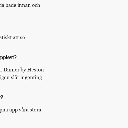
ida både innan och
tiskt att se
upplevt?
t. Dinner by Heston
ligen slår ingenting
r?
ppna upp våra stora