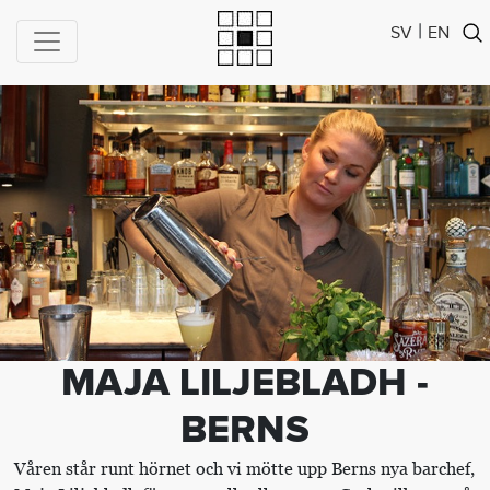
|
SV
EN
MAJA LILJEBLADH -
BERNS
Våren står runt hörnet och vi mötte upp Berns nya barchef,