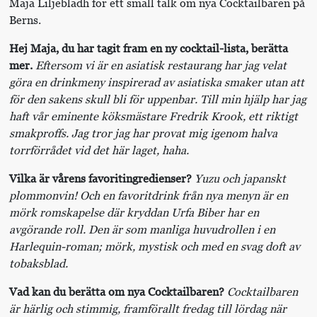
Maja Liljebladh för ett small talk om nya Cocktailbaren på
Berns.
Hej Maja, du har tagit fram en ny cocktail-lista, berätta
mer.
Eftersom vi är en asiatisk restaurang har jag velat
göra en drinkmeny inspirerad av asiatiska smaker utan att
för den sakens skull bli för uppenbar. Till min hjälp har jag
haft vår eminente köksmästare Fredrik Krook, ett riktigt
smakproffs. Jag tror jag har provat mig igenom halva
torrförrådet vid det här laget, haha.
Vilka är vårens favoritingredienser?
Yuzu och japanskt
plommonvin! Och en favoritdrink från nya menyn är en
mörk romskapelse där kryddan Urfa Biber har en
avgörande roll. Den är som manliga huvudrollen i en
Harlequin-roman; mörk, mystisk och med en svag doft av
tobaksblad.
Vad kan du berätta om nya Cocktailbaren?
Cocktailbaren
är härlig och stimmig, framförallt fredag till lördag när