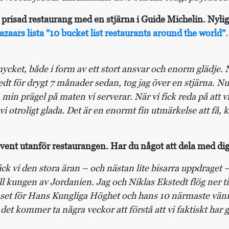
t prisad restaurang med en stjärna i Guide Michelin. N
zaars lista ”10 bucket list restaurants around the world”.
mycket, både i form av ett stort ansvar och enorm glädje.
t för drygt 7 månader sedan, tog jag över en stjärna. Nu 
a min prägel på maten vi serverar. När vi fick reda på att
vi otroligt glada. Det är en enormt fin utmärkelse att få,
vent utanför restaurangen. Har du något att dela med dig
ck vi den stora äran – och nästan lite bisarra uppdraget –
l kungen av Jordanien. Jag och Niklas Ekstedt flög ner 
set för Hans Kungliga Höghet och hans 10 närmaste vänn
et kommer ta några veckor att förstå att vi faktiskt har 