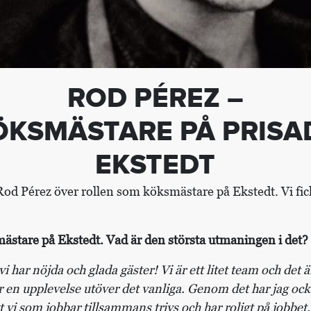
ROD PÉREZ –
ÖKSMÄSTARE PÅ PRISA
EKSTEDT
Rod Pérez över rollen som köksmästare på Ekstedt. Vi fick 
ästare på Ekstedt. Vad är den största utmaningen i det?
t vi har nöjda och glada gäster! Vi är ett litet team och det ä
 en upplevelse utöver det vanliga. Genom det har jag ock
att vi som jobbar tillsammans trivs och har roligt på jobbet.