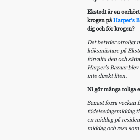
Ekstedt är en oerhör
krogen på
Harper’s Ba
dig och för krogen?
Det betyder otroligt 
köksmästare på Eksted
förvalta den och sätt
Harper’s Bazaar blev 
inte direkt liten.
Ni gör många roliga e
Senast förra veckan fi
födelsedagsmiddag til
en middag på residen
middag och resa som d