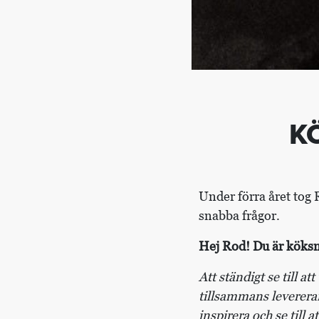
K
Under förra året tog 
snabba frågor.
Hej Rod! Du är köksm
Att ständigt se till at
tillsammans levererar
inspirera och se till 