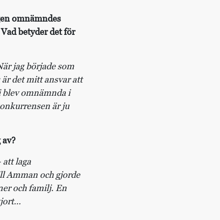
yligen omnämndes
Vad betyder det för
 När jag började som
är det mitt ansvar att
 vi blev omnämnda i
 konkurrensen är ju
 av?
 att laga
till Amman och gjorde
er och familj. En
gjort…