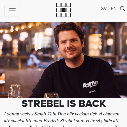
|
SV
EN
STREBEL IS BACK
I denna veckas Small Talk Den här veckan fick vi chansen
att snacka lite med Fredrik Strebel som vi är så glada att