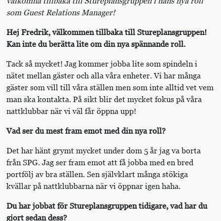
välkomna tillbaka till Stureplansgruppen i hans nya roll
som Guest Relations Manager!
Hej Fredrik, välkommen tillbaka till Stureplansgruppen!
Kan inte du berätta lite om din nya spännande roll.
Tack så mycket!
Jag kommer jobba lite som spindeln i
nätet mellan gäster och alla våra enheter. Vi har många
gäster som vill till våra ställen men som inte alltid vet vem
man ska kontakta. På sikt blir det mycket fokus på våra
nattklubbar när vi väl får öppna upp!
Vad ser du mest fram emot med din nya roll?
Det har hänt grymt mycket under dom 5 år jag va borta
från SPG. Jag ser fram emot att få jobba med en bred
portfölj av bra ställen. Sen självklart många stökiga
kvällar på nattklubbarna när vi öppnar igen haha.
Du har jobbat för Stureplansgruppen tidigare, vad har du
gjort sedan dess?