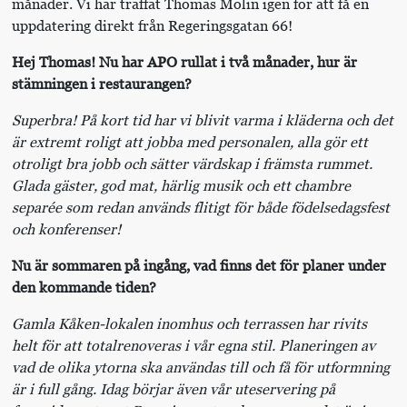
månader. Vi har träffat Thomas Molin igen för att få en
uppdatering direkt från Regeringsgatan 66!
Hej Thomas! Nu har APO rullat i två månader, hur är
stämningen i restaurangen?
Superbra! På kort tid har vi blivit varma i kläderna och det
är extremt roligt att jobba med personalen, alla gör ett
otroligt bra jobb och sätter värdskap i främsta rummet.
Glada gäster, god mat, härlig musik och ett chambre
separée som redan används flitigt för både födelsedagsfest
och konferenser!
Nu är sommaren på ingång, vad finns det för planer under
den kommande tiden?
Gamla Kåken-lokalen inomhus och terrassen har rivits
helt för att totalrenoveras i vår egna stil. Planeringen av
vad de olika ytorna ska användas till och få för utformning
är i full gång. Idag börjar även vår uteservering på